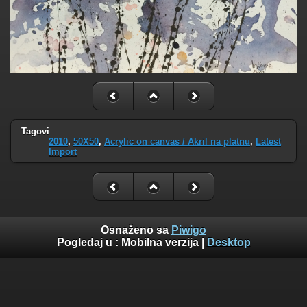
Tagovi
2010
,
50X50
,
Acrylic on canvas / Akril na platnu
,
Latest
Import
Osnaženo sa
Piwigo
Pogledaj u :
Mobilna verzija
|
Desktop