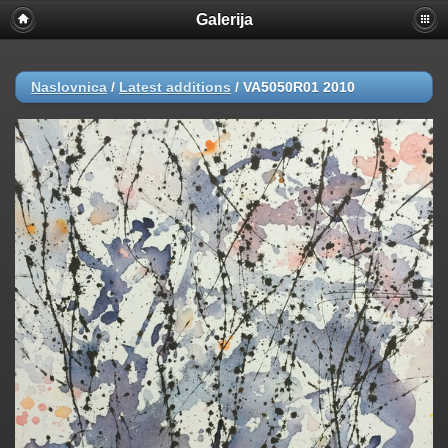
Galerija
Naslovnica
/
Latest additions
/
VA5050R01 2010